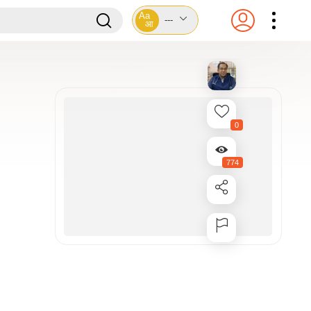
Aa
---
आ
0
774