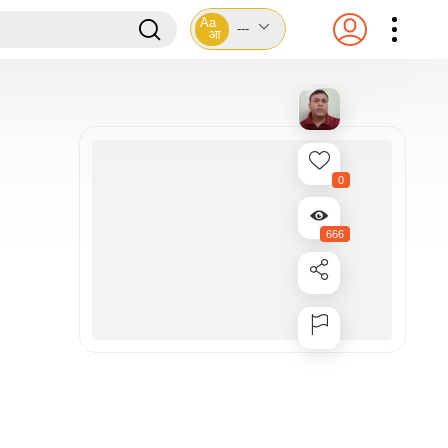
Aa
---
आ
0
666