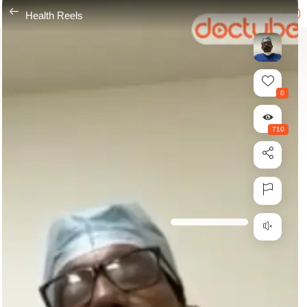
---
Health Reels
0
710