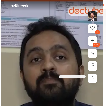
---
Health Reels
0
727