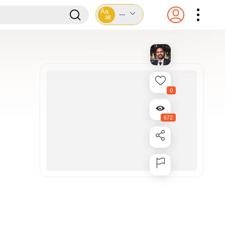
Aa
---
आ
0
672