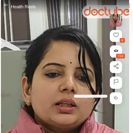
---
Health Reels
0
734