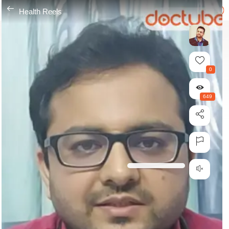
---
Health Reels
0
649