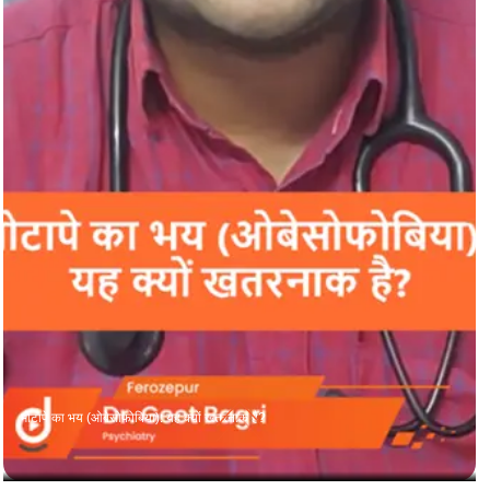
मोटापे का भय (ओबेसोफोबिया): यह क्यों खतरनाक है?