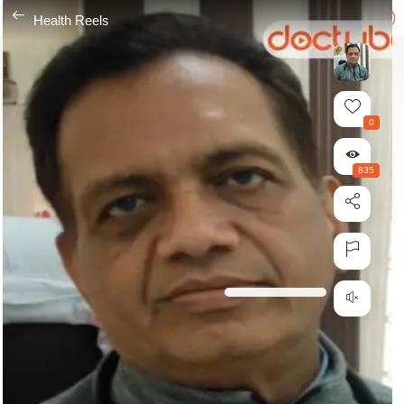
---
Health Reels
0
835