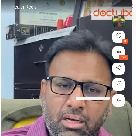
---
Health Reels
0
594