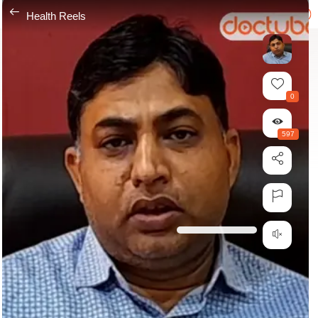
---
Health Reels
0
597