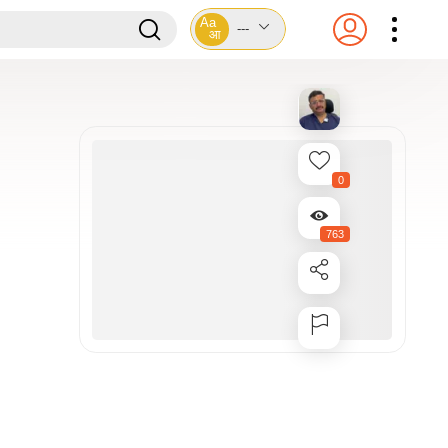
Aa
---
आ
0
763