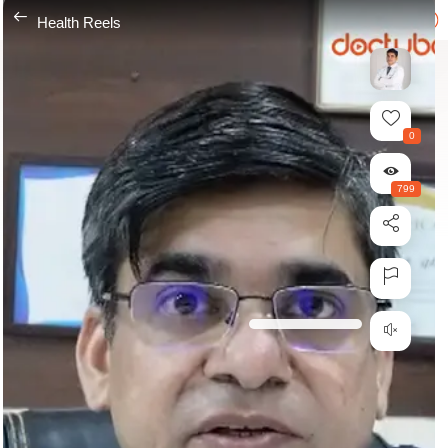
---
Health Reels
0
799