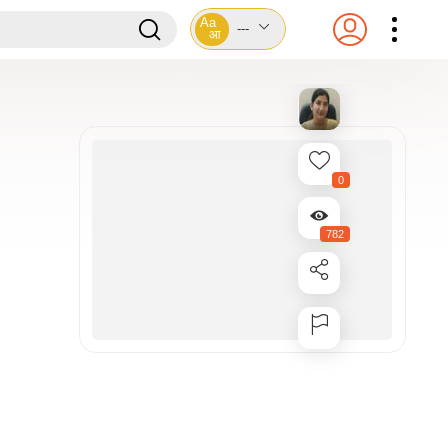
Aa
---
आ
0
782