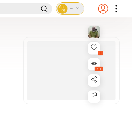
Aa
---
आ
0
711