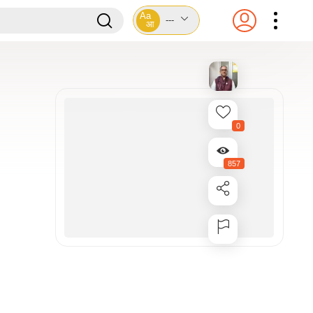
Aa
---
आ
0
857