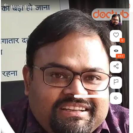
---
Health Reels
0
1K+