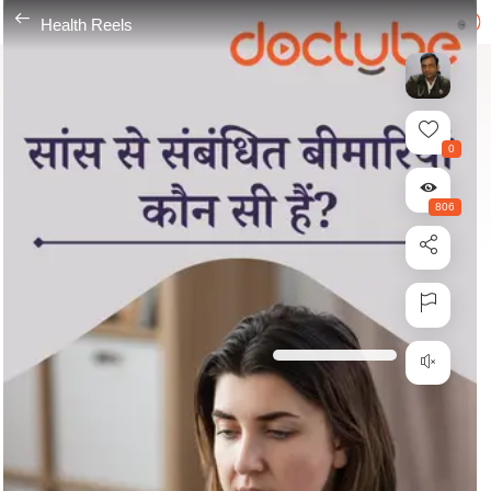
---
Health Reels
0
806