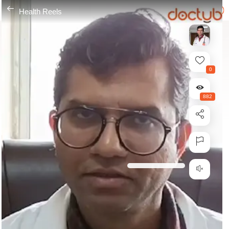
---
Health Reels
0
882