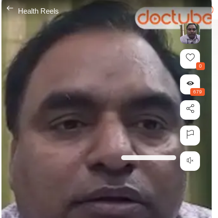
---
Health Reels
0
679