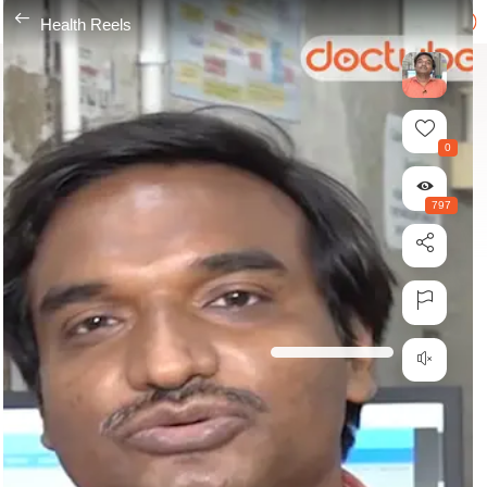
---
Health Reels
0
797