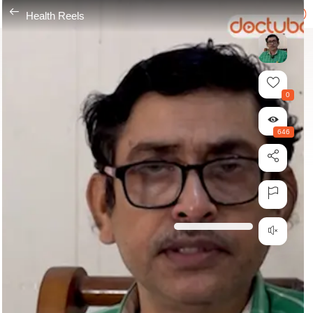
---
Health Reels
0
646