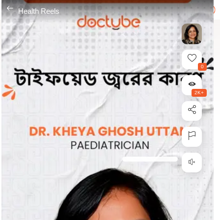
---
Health Reels
0
2K+