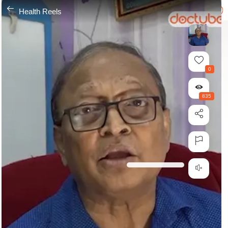
---
Health Reels
0
835