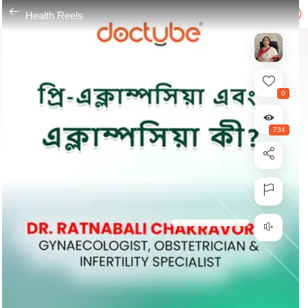
---
Health Reels
0
734