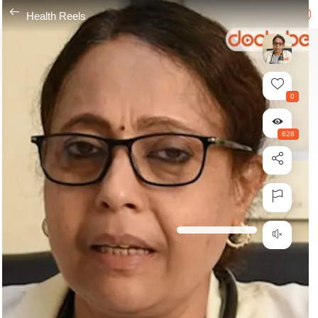
---
Health Reels
0
628