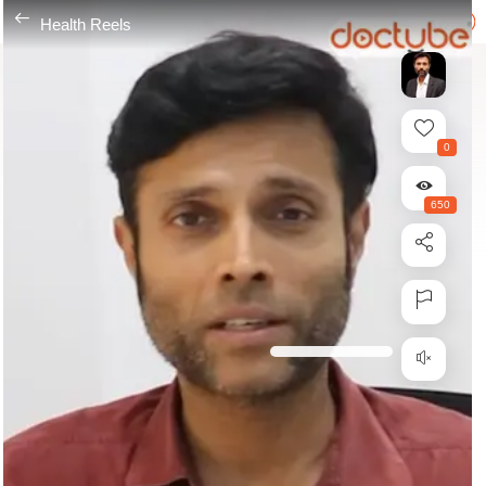
---
Health Reels
0
650