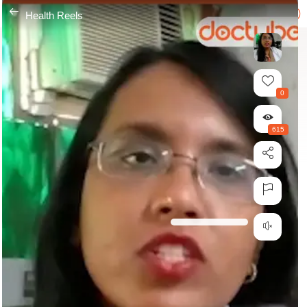
---
Health Reels
0
615