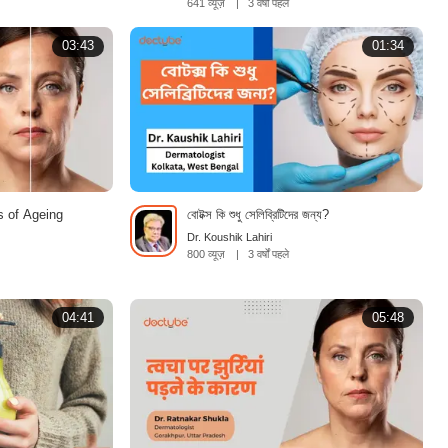
641 व्यूज़
|
3 वर्षों पहले
03:43
01:34
 of Ageing
বোটক্স কি শুধু সেলিব্রিটিদের জন্য?
Dr. Koushik Lahiri
800 व्यूज़
|
3 वर्षों पहले
04:41
05:48