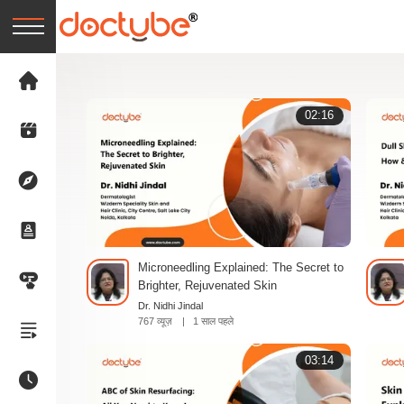
02:16
Microneedling Explained: The Secret to
Brighter, Rejuvenated Skin
Dr. Nidhi Jindal
767 व्यूज़
|
1 साल पहले
03:14