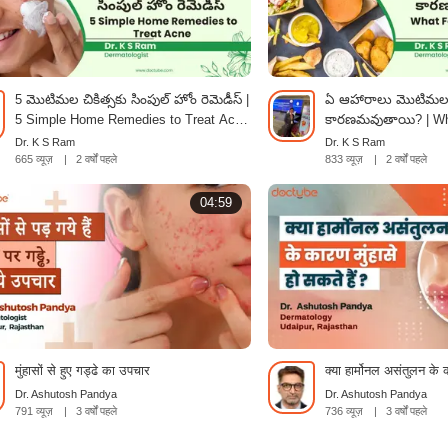
5 మొటిమల చికిత్సకు సింపుల్ హోం రెమెడీస్ |
ఏ ఆహారాలు మొటిమల
5 Simple Home Remedies to Treat Acne
కారణమవుతాయి? | Wh
| Telugu
Cause Acne? | Telug
Dr. K S Ram
Dr. K S Ram
665 व्यूज़
|
2 वर्षों पहले
833 व्यूज़
|
2 वर्षों पहले
04:59
मुंहासों से हुए गड्ढे का उपचार
क्या हार्मोनल असंतुलन के क
Dr. Ashutosh Pandya
Dr. Ashutosh Pandya
791 व्यूज़
|
3 वर्षों पहले
736 व्यूज़
|
3 वर्षों पहले