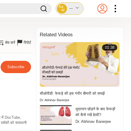
Aa
---
आ
Related Videos
सेव करें
रिपोर्ट
01:38
Subscribe
सीओपीडी: फेफड़े की इस गंभीर बीमारी को समझें
Dr. Abhinav Banerjee
धूम्रपान छोड़ने के बाद फेफड़ों
को कैसे रखें हेल्दी?
ति में DocTube,
Dr. Abhinav Banerjee
दर्शकों को सावधानी