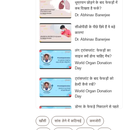
धूम्रपान छोड़ने के बाद फेफड़ों में
कब दिखता है फर्क?
Dr. Abhinav Banerjee
सीओपीडी के पीछे छिपे हैं ये बड़े
कारण!
Dr. Abhinav Banerjee
लंग ट्रांसप्लांट: फेफड़ों का
साइज क्यों होना चाहिए मैच?
World Organ Donation
Day
ट्रांसप्लांट के बाद फेफड़ों को
हेल्दी कैसे रखें?
World Organ Donation
Day
डोनर के फेफड़े निकालने से पहले
डॉक्टर्स क्या देखते हैं?
World Organ Donation
खाँसी
सांस लेने में कठिनाई
कमजोरी
Day