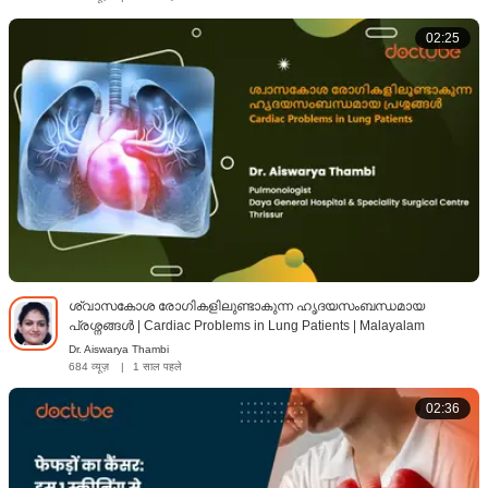
02:25
ശ്വാസകോശ രോഗികളിലുണ്ടാകുന്ന ഹൃദയസംബന്ധമായ
പ്രശ്നങ്ങൾ | Cardiac Problems in Lung Patients | Malayalam
Dr. Aiswarya Thambi
684 व्यूज़
|
1 साल पहले
02:36