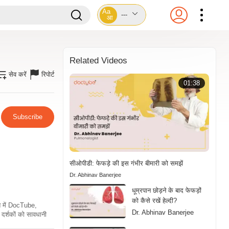
Aa
---
आ
Related Videos
सेव करें
रिपोर्ट
01:38
Subscribe
सीओपीडी: फेफड़े की इस गंभीर बीमारी को समझें
Dr. Abhinav Banerjee
धूम्रपान छोड़ने के बाद फेफड़ों
को कैसे रखें हेल्दी?
ति में DocTube,
Dr. Abhinav Banerjee
दर्शकों को सावधानी