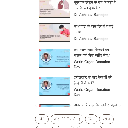
धूम्रपान छोड़ने के बाद फेफड़ों में
कब दिखता है फर्क?
Dr. Abhinav Banerjee
सीओपीडी के पीछे छिपे हैं ये बड़े
कारण!
Dr. Abhinav Banerjee
लंग ट्रांसप्लांट: फेफड़ों का
साइज क्यों होना चाहिए मैच?
World Organ Donation
Day
ट्रांसप्लांट के बाद फेफड़ों को
हेल्दी कैसे रखें?
World Organ Donation
Day
डोनर के फेफड़े निकालने से पहले
डॉक्टर्स क्या देखते हैं?
World Organ Donation
खाँसी
सांस लेने में कठिनाई
चिंता
पसीना
Day