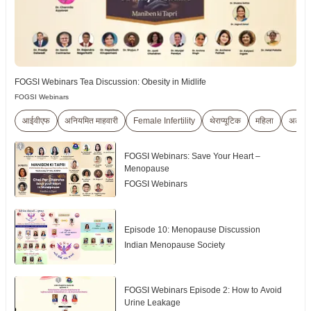
FOGSI Webinars Tea Discussion: Obesity in Midlife
FOGSI Webinars
आईवीएफ
अनियमित माहवारी
Female Infertility
थेराप्यूटिक
महिला
अल्ट्रा
FOGSI Webinars: Save Your Heart –
Menopause
FOGSI Webinars
Episode 10: Menopause Discussion
Indian Menopause Society
FOGSI Webinars Episode 2: How to Avoid
Urine Leakage