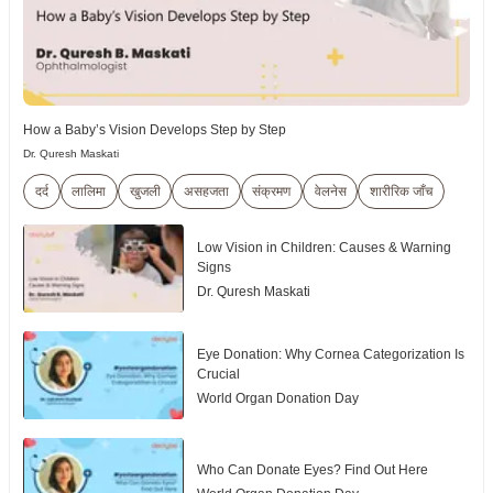
How a Baby’s Vision Develops Step by Step
Dr. Quresh Maskati
दर्द
लालिमा
खुजली
असहजता
संक्रमण
वेलनेस
शारीरिक जाँच
Low Vision in Children: Causes & Warning
Signs
Dr. Quresh Maskati
Eye Donation: Why Cornea Categorization Is
Crucial
World Organ Donation Day
Who Can Donate Eyes? Find Out Here