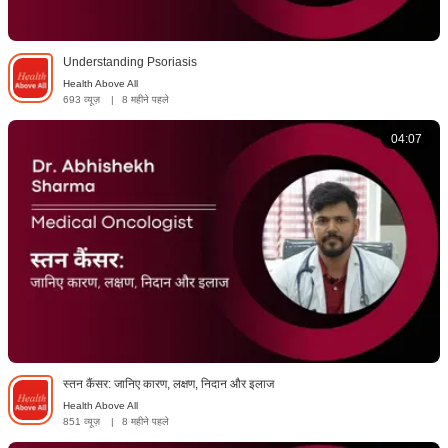
Understanding Psoriasis
Health Above All
693 व्यूज़
|
8 महीने पहले
04:07
स्तन कैंसर: जानिए कारण, लक्षण, निदान और इलाज
Health Above All
851 व्यूज़
|
8 महीने पहले