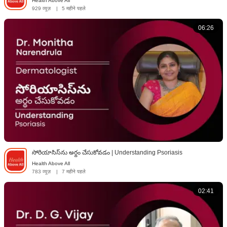
Health Above All
929 व्यूज़
|
5 महीने पहले
06:26
సోరియాసిస్‌ను అర్థం చేసుకోవడం | Understanding Psoriasis
Health Above All
783 व्यूज़
|
7 महीने पहले
02:41