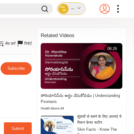
Aa
---
आ
Related Videos
सेव करें
रिपोर्ट
06:26
Subscribe
సోరియాసిస్‌ను అర్థం చేసుకోవడం | Understanding
Psoriasis
Health Above All
मुंहासोंं से बचने के लिए अपनाएं ये
स्किन केयर रूटीन
Submit
Skin Facts - Know The