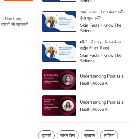
Science
सबसे आसान स्किन केयर रूटीन
कैसे शुरू करें?
ति में DocTube,
दर्शकों को सावधानी
Skin Facts - Know The
Science
मॉर्निंग और नाइट स्किन केयर
रूटीन के बारे में जानें
Skin Facts - Know The
Science
Understanding Psoriasis
Health Above All
Understanding Psoriasis
Health Above All
Adult Acne in Women
30+: Causes and
खुजली
जलन होना
सूखापन
लालिमा
Solutions
Skin Facts - Know The