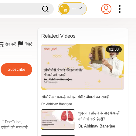
Aa
---
आ
Related Videos
सेव करें
रिपोर्ट
01:38
Subscribe
सीओपीडी: फेफड़े की इस गंभीर बीमारी को समझें
Dr. Abhinav Banerjee
धूम्रपान छोड़ने के बाद फेफड़ों
को कैसे रखें हेल्दी?
ति में DocTube,
Dr. Abhinav Banerjee
दर्शकों को सावधानी