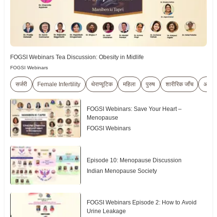
FOGSI Webinars Tea Discussion: Obesity in Midlife
FOGSI Webinars
सर्जरी
Female Infertility
थेराप्यूटिक
महिला
पुरुष
शारीरिक जाँच
अल्ट्र
FOGSI Webinars: Save Your Heart –
Menopause
FOGSI Webinars
Episode 10: Menopause Discussion
Indian Menopause Society
FOGSI Webinars Episode 2: How to Avoid
Urine Leakage