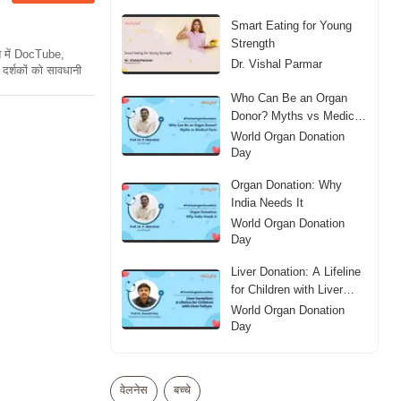
Smart Eating for Young
Strength
ति में DocTube,
Dr. Vishal Parmar
दर्शकों को सावधानी
Who Can Be an Organ
Donor? Myths vs Medical
Facts
World Organ Donation
Day
Organ Donation: Why
India Needs It
World Organ Donation
Day
Liver Donation: A Lifeline
for Children with Liver
Failure
World Organ Donation
Day
Organ Donation: Why
Awareness Is Crucial?
वेलनेस
बच्चे
World Organ Donation