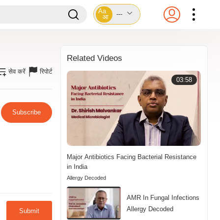
Aa
---
आ
Related Videos
सेव करें
रिपोर्ट
03:58
Subscribe
Major Antibiotics Facing Bacterial Resistance
in India
Allergy Decoded
AMR In Fungal Infections
Allergy Decoded
Submit