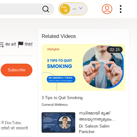
Aa
---
आ
Related Videos
सेव करें
रिपोर्ट
02:16
Subscribe
3 Tips to Quit Smoking
General Wellness
സ്ഥിരമായി മൂക്ക്
അടയുന്നതുമൂലം
ति में DocTube,
ഉണ്ടാകുന്ന ആരോഗ്യ
Dr. Salison Salim
दर्शकों को सावधानी
പ്രശ്നങ്ങൾ | Health
Panicker