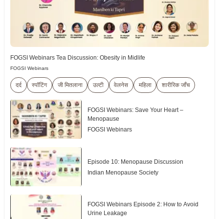
FOGSI Webinars Tea Discussion: Obesity in Midlife
FOGSI Webinars
दर्द
स्पॉटिंग
जी मितलाना
उल्टी
वेलनेस
महिला
शारीरिक जाँच
FOGSI Webinars: Save Your Heart –
Menopause
FOGSI Webinars
Episode 10: Menopause Discussion
Indian Menopause Society
FOGSI Webinars Episode 2: How to Avoid
Urine Leakage