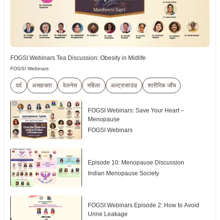
FOGSI Webinars Tea Discussion: Obesity in Midlife
FOGSI Webinars
दर्द
असहजता
वेलनेस
महिला
अल्ट्रासाउंड
शारीरिक जाँच
FOGSI Webinars: Save Your Heart –
Menopause
FOGSI Webinars
Episode 10: Menopause Discussion
Indian Menopause Society
FOGSI Webinars Episode 2: How to Avoid
Urine Leakage