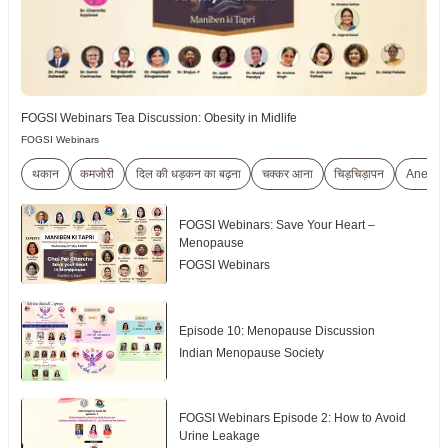
FOGSI Webinars Tea Discussion: Obesity in Midlife
FOGSI Webinars
थकान
कमजोरी
दिल की धड़कन का बढ़ना
चक्कर आना
चिड़चिड़ापन
Anemia
FOGSI Webinars: Save Your Heart –
Menopause
FOGSI Webinars
Episode 10: Menopause Discussion
Indian Menopause Society
FOGSI Webinars Episode 2: How to Avoid
Urine Leakage