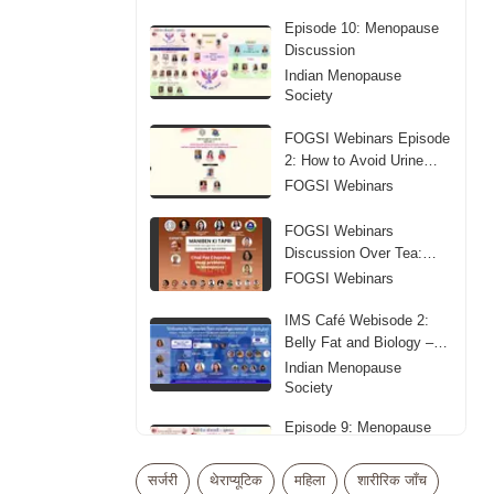
Episode 10: Menopause
Discussion
Indian Menopause
Society
FOGSI Webinars Episode
2: How to Avoid Urine
Leakage
FOGSI Webinars
FOGSI Webinars
Discussion Over Tea:
Sleep Problems in
FOGSI Webinars
Menopause
IMS Café Webisode 2:
Belly Fat and Biology –
Obesity in Midlife
Indian Menopause
Society
Episode 9: Menopause
Discussion
Indian Menopause
सर्जरी
थेराप्यूटिक
महिला
शारीरिक जाँच