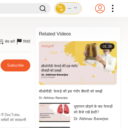
Aa
---
आ
Related Videos
सेव करें
रिपोर्ट
01:38
Subscribe
सीओपीडी: फेफड़े की इस गंभीर बीमारी को समझें
Dr. Abhinav Banerjee
धूम्रपान छोड़ने के बाद फेफड़ों
को कैसे रखें हेल्दी?
ति में DocTube,
Dr. Abhinav Banerjee
दर्शकों को सावधानी