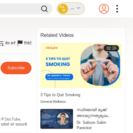
Aa
---
आ
Related Videos
सेव करें
रिपोर्ट
02:16
Subscribe
3 Tips to Quit Smoking
General Wellness
സ്ഥിരമായി മൂക്ക്
അടയുന്നതുമൂലം
ति में DocTube,
ഉണ്ടാകുന്ന ആരോഗ്യ
Dr. Salison Salim
दर्शकों को सावधानी
പ്രശ്നങ്ങൾ | Health
Panicker