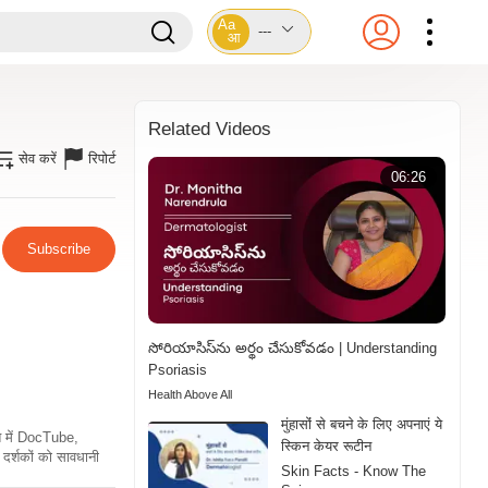
Aa
---
आ
Related Videos
सेव करें
रिपोर्ट
06:26
Subscribe
సోరియాసిస్‌ను అర్థం చేసుకోవడం | Understanding
Psoriasis
Health Above All
मुंहासोंं से बचने के लिए अपनाएं ये
ति में DocTube,
स्किन केयर रूटीन
दर्शकों को सावधानी
Skin Facts - Know The