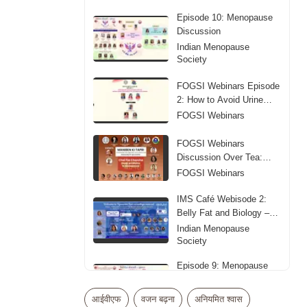
Episode 10: Menopause
Discussion
Indian Menopause
Society
FOGSI Webinars Episode
2: How to Avoid Urine
Leakage
FOGSI Webinars
FOGSI Webinars
Discussion Over Tea:
Sleep Problems in
FOGSI Webinars
Menopause
IMS Café Webisode 2:
Belly Fat and Biology –
Obesity in Midlife
Indian Menopause
Society
Episode 9: Menopause
Discussion
Indian Menopause
आईवीएफ
वजन बढ़ना
अनियमित श्वास