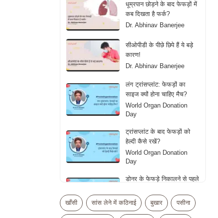
धूम्रपान छोड़ने के बाद फेफड़ों में
कब दिखता है फर्क?
Dr. Abhinav Banerjee
सीओपीडी के पीछे छिपे हैं ये बड़े
कारण!
Dr. Abhinav Banerjee
लंग ट्रांसप्लांट: फेफड़ों का
साइज क्यों होना चाहिए मैच?
World Organ Donation
Day
ट्रांसप्लांट के बाद फेफड़ों को
हेल्दी कैसे रखें?
World Organ Donation
Day
डोनर के फेफड़े निकालने से पहले
डॉक्टर्स क्या देखते हैं?
World Organ Donation
खाँसी
सांस लेने में कठिनाई
बुखार
पसीना
Day