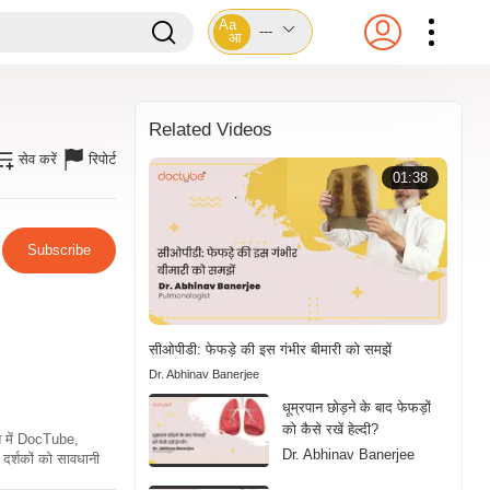
Aa
---
आ
Related Videos
सेव करें
रिपोर्ट
01:38
Subscribe
सीओपीडी: फेफड़े की इस गंभीर बीमारी को समझें
Dr. Abhinav Banerjee
धूम्रपान छोड़ने के बाद फेफड़ों
को कैसे रखें हेल्दी?
ति में DocTube,
Dr. Abhinav Banerjee
दर्शकों को सावधानी