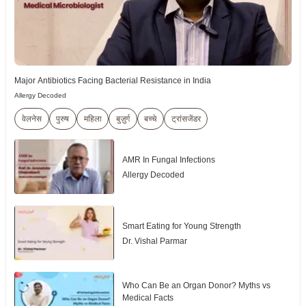
Major Antibiotics Facing Bacterial Resistance in India
Allergy Decoded
वेलनेस
पुरुष
महिला
बुज़ुर्ग
बच्चे
ट्रांसजेंडर
AMR In Fungal Infections
Allergy Decoded
Smart Eating for Young Strength
Dr. Vishal Parmar
Who Can Be an Organ Donor? Myths vs
Medical Facts